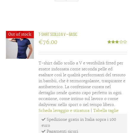
Out of stock
T-shirt scollo a V – Basic
€
76.00
Valutato
3.00
su
5
T-shirt dallo scollo a V e vestibilità fitted per
essere indossata come seconda pelle ed
esaltare così le qualità performanti del tessuto
in bambù, che è termoregolante, traspirante e
antibatterico. La confezione curata nel
dettaglio rende questo capo perfetto in ogni
occasione, come intimo sul lavoro o come
dailywear nello sport o nel tempo libero.
Scheda lavaggio e stiratura
|
Tabella taglie
Spedizione gratis in Italia sopra i 100
euro
Pagamenti sicuri