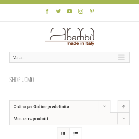
Skip
to
Facebook
Twitter
YouTube
Instagram
Pinterest
content
Vai a...
Shop uomo
Ordina per
Ordine predefinito
Mostra
12 prodotti