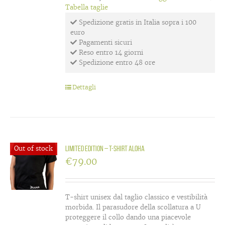
Tabella taglie
Spedizione gratis in Italia sopra i 100
euro
Pagamenti sicuri
Reso entro 14 giorni
Spedizione entro 48 ore
Dettagli
Out of stock
LIMITED EDITION – T-shirt Aloha
€
79.00
T-shirt unisex dal taglio classico e vestibilità
morbida. Il parasudore della scollatura a U
proteggere il collo dando una piacevole