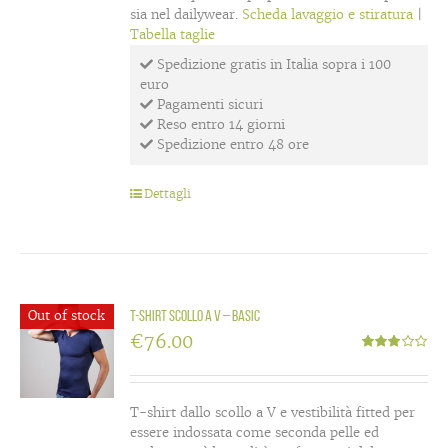
sia nel dailywear.
Scheda lavaggio e stiratura
|
Tabella taglie
Spedizione gratis in Italia sopra i 100
euro
Pagamenti sicuri
Reso entro 14 giorni
Spedizione entro 48 ore
Dettagli
Out of stock
T-shirt scollo a V – Basic
€
76.00
Valutato
3.00
su
5
T-shirt dallo scollo a V e vestibilità fitted per
essere indossata come seconda pelle ed