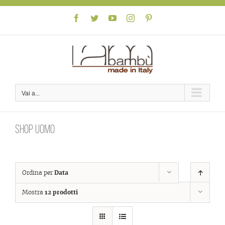
Skip
to
Facebook
Twitter
YouTube
Instagram
Pinterest
content
Vai a...
Shop uomo
Ordina per
Data
Mostra
12 prodotti