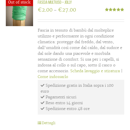
Out of stock
Fascia multiuso – Jolly
€
2.00
€
27.00
–
Valutato
5.00
su 5
Fascia in tessuto di bambù dal molteplice
utilizzo e performante in ogni condizione
climatica: protegge dal freddo, dal vento,
dall'umidità così come dal caldo, dal sudore e
dal sole dando una piacevole e morbida
sensazione di comfort. Si usa per i capelli, si
indossa al collo o sul capo, sotto il casco o
come accessorio.
Scheda lavaggio e stiratura
|
Come indossarlo
Spedizione gratis in Italia sopra i 100
euro
Pagamenti sicuri
Reso entro 14 giorni
Spedizione entro 48 ore
Dettagli