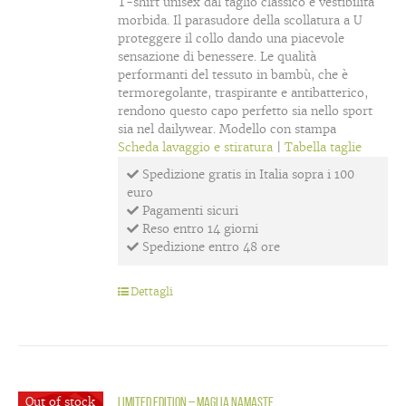
T-shirt unisex dal taglio classico e vestibilità
morbida. Il parasudore della scollatura a U
proteggere il collo dando una piacevole
sensazione di benessere. Le qualità
performanti del tessuto in bambù, che è
termoregolante, traspirante e antibatterico,
rendono questo capo perfetto sia nello sport
sia nel dailywear. Modello con stampa
Scheda lavaggio e stiratura
|
Tabella taglie
Spedizione gratis in Italia sopra i 100
euro
Pagamenti sicuri
Reso entro 14 giorni
Spedizione entro 48 ore
Dettagli
Out of stock
LIMITED EDITION – maglia Namaste