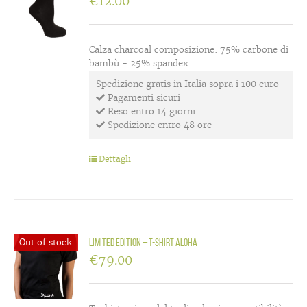
€
12.00
Calza charcoal composizione: 75% carbone di
bambù - 25% spandex
Spedizione gratis in Italia sopra i 100 euro
Pagamenti sicuri
Reso entro 14 giorni
Spedizione entro 48 ore
Dettagli
Out of stock
LIMITED EDITION – T-shirt Aloha
€
79.00