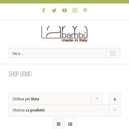
Skip
to
Facebook
Twitter
YouTube
Instagram
Pinterest
content
Vai a...
Shop uomo
Ordina per
Data
Mostra
12 prodotti