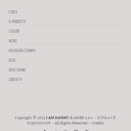
L’IDEA
IL PRODOTTO
I COLORI
NEWS
RASSEGNA STAMPA
BLOG
DOVE SIAMO
CONTATTI
Copyright © 2015
I AM BAMBÙ
di AMBE s.a.s. - P.IVA e C.F.
02307100228 - All Rights Reserved. -
Credits