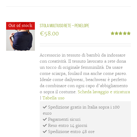
Out of stock
Stola multiuso rete – Penelope
€
58.00
Valutato
5.00
su 5
Accessorio in tessuto di bambù da indossare
con creatività. Il tessuto lavorato a rete dona
un tocco di originale femminilità. Da usare
come sciarpa, foulard ma anche come pareo.
Ideale come dailywear, beachwear è perfetto
da combinare con ogni capo d'abbigliamento
o sopra il costume.
Scheda lavaggio e stiratura
|
Tabella uso
Spedizione gratis in Italia sopra i 100
euro
Pagamenti sicuri
Reso entro 14 giorni
Spedizione entro 48 ore