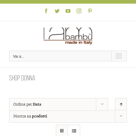
Skip
to
Facebook
Twitter
YouTube
Instagram
Pinterest
content
Vai a...
Shop donna
Ordina per
Data
Mostra
12 prodotti