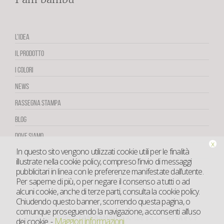
L’IDEA
IL PRODOTTO
I COLORI
NEWS
RASSEGNA STAMPA
BLOG
DOVE SIAMO
x
In questo sito vengono utilizzati cookie utili per le finalità
CONTATTI
illustrate nella cookie policy, compreso l’invio di messaggi
pubblicitari in linea con le preferenze manifestate dall’utente.
Per saperne di più, o per negare il consenso a tutti o ad
alcuni cookie, anche di terze parti, consulta la cookie policy.
Chiudendo questo banner, scorrendo questa pagina, o
comunque proseguendo la navigazione, acconsenti all’uso
Copyright © 2015
I AM BAMBÙ
di AMBE s.a.s. - P.IVA e C.F.
Maggiori informazioni
dei cookie.
-