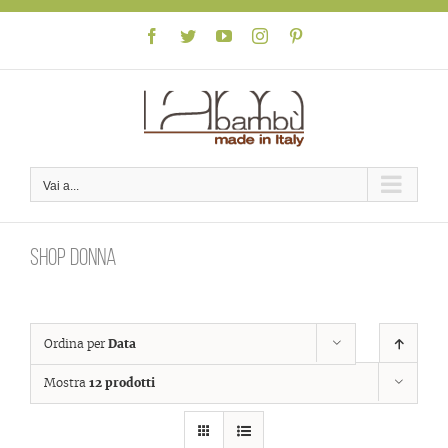
Skip
to
Facebook
Twitter
YouTube
Instagram
Pinterest
content
Vai a...
Shop donna
Ordina per
Data
Mostra
12 prodotti