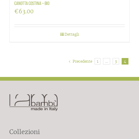
Canotta Costina – BIO
€
63.00
Dettagli
Precedente
1
…
3
4
Collezioni