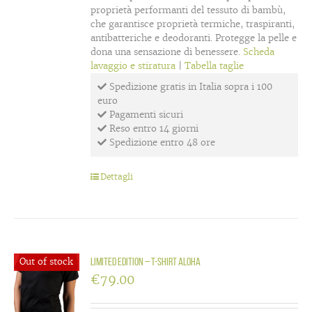
proprietà performanti del tessuto di bambù,
che garantisce proprietà termiche, traspiranti,
antibatteriche e deodoranti. Protegge la pelle e
dona una sensazione di benessere.
Scheda
lavaggio e stiratura
|
Tabella taglie
Spedizione gratis in Italia sopra i 100
euro
Pagamenti sicuri
Reso entro 14 giorni
Spedizione entro 48 ore
Dettagli
Out of stock
LIMITED EDITION – T-shirt Aloha
€
79.00