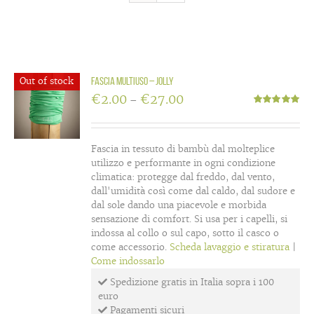
Out of stock
Fascia multiuso – Jolly
€
2.00
€
27.00
–
Valutato
5.00
su 5
Fascia in tessuto di bambù dal molteplice
utilizzo e performante in ogni condizione
climatica: protegge dal freddo, dal vento,
dall'umidità così come dal caldo, dal sudore e
dal sole dando una piacevole e morbida
sensazione di comfort. Si usa per i capelli, si
indossa al collo o sul capo, sotto il casco o
come accessorio.
Scheda lavaggio e stiratura
|
Come indossarlo
Spedizione gratis in Italia sopra i 100
euro
Pagamenti sicuri