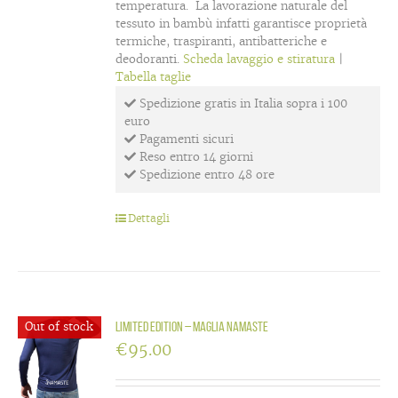
temperatura. La lavorazione naturale del
tessuto in bambù infatti garantisce proprietà
termiche, traspiranti, antibatteriche e
deodoranti.
Scheda lavaggio e stiratura
|
Tabella taglie
Spedizione gratis in Italia sopra i 100
euro
Pagamenti sicuri
Reso entro 14 giorni
Spedizione entro 48 ore
Dettagli
Out of stock
LIMITED EDITION – maglia Namaste
€
95.00