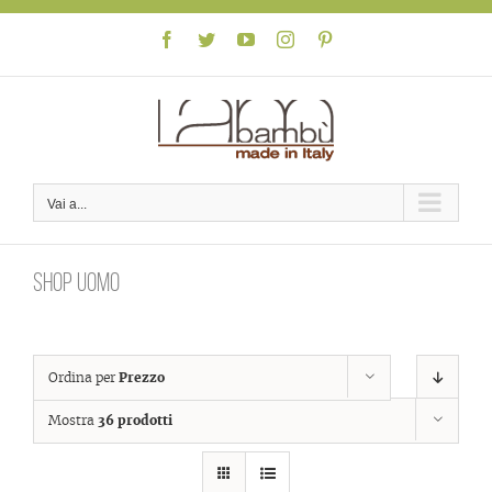
Skip
to
Facebook
Twitter
YouTube
Instagram
Pinterest
content
Vai a...
Shop uomo
Ordina per
Prezzo
Mostra
36 prodotti