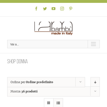
Skip
to
Facebook
Twitter
YouTube
Instagram
Pinterest
content
Vai a...
Shop donna
Ordina per
Ordine predefinito
Mostra
36 prodotti