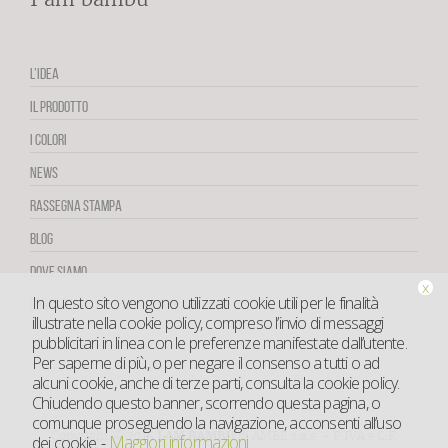
L’IDEA
IL PRODOTTO
I COLORI
NEWS
RASSEGNA STAMPA
BLOG
DOVE SIAMO
x
In questo sito vengono utilizzati cookie utili per le finalità
CONTATTI
illustrate nella cookie policy, compreso l’invio di messaggi
pubblicitari in linea con le preferenze manifestate dall’utente.
Per saperne di più, o per negare il consenso a tutti o ad
alcuni cookie, anche di terze parti, consulta la cookie policy.
Chiudendo questo banner, scorrendo questa pagina, o
comunque proseguendo la navigazione, acconsenti all’uso
Copyright © 2015
I AM BAMBÙ
di AMBE s.a.s. - P.IVA e C.F.
Maggiori informazioni
dei cookie.
-