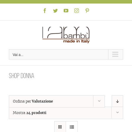
Skip
to
Facebook
Twitter
YouTube
Instagram
Pinterest
content
Vai a...
Shop donna
Ordina per
Valutazione
Mostra
24 prodotti