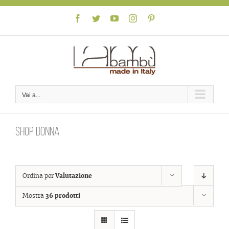
Skip
to
Facebook
Twitter
YouTube
Instagram
Pinterest
content
Vai a...
Shop donna
Ordina per
Valutazione
Mostra
36 prodotti