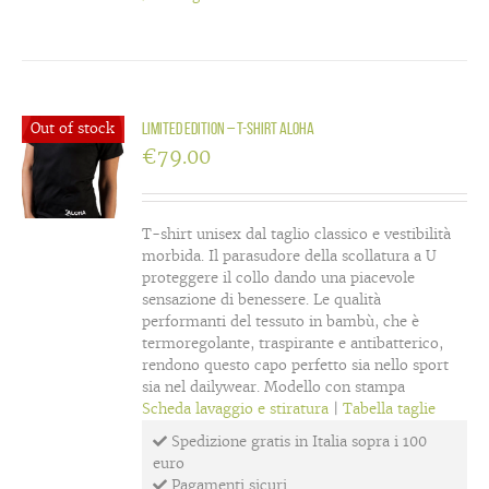
Out of stock
LIMITED EDITION – T-shirt Aloha
€
79.00
T-shirt unisex dal taglio classico e vestibilità
morbida. Il parasudore della scollatura a U
proteggere il collo dando una piacevole
sensazione di benessere. Le qualità
performanti del tessuto in bambù, che è
termoregolante, traspirante e antibatterico,
rendono questo capo perfetto sia nello sport
sia nel dailywear. Modello con stampa
Scheda lavaggio e stiratura
|
Tabella taglie
Spedizione gratis in Italia sopra i 100
euro
Pagamenti sicuri