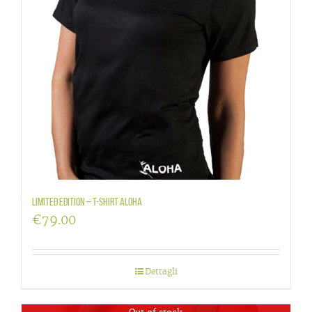
LIMITED EDITION – T-shirt Aloha
€
79.00
Dettagli