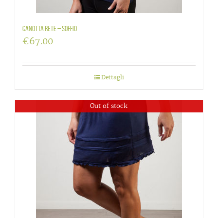
Canotta rete – Soffio
€
67.00
Dettagli
Out of stock