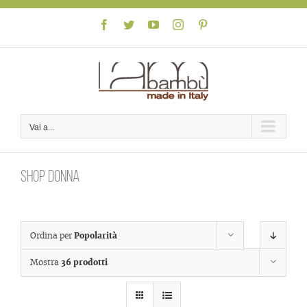
Skip
to
Facebook
Twitter
YouTube
Instagram
Pinterest
content
Vai a...
Shop donna
Ordina per
Popolarità
Mostra
36 prodotti