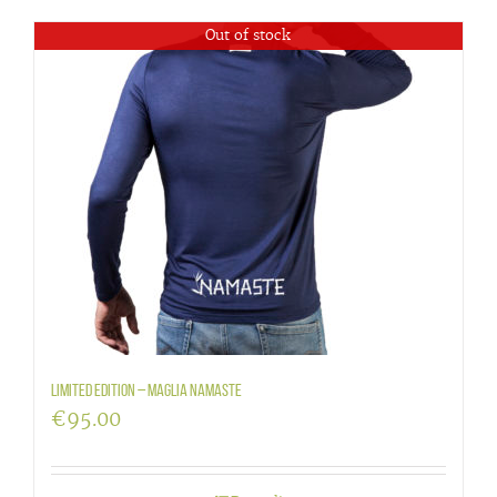
Out of stock
LIMITED EDITION – maglia Namaste
€
95.00