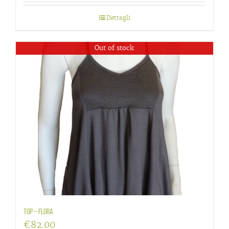
Dettagli
Out of stock
Top – flora
€
82.00