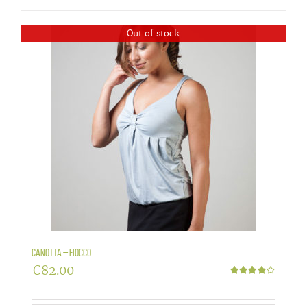
Out of stock
Canotta – Fiocco
€
82.00
Valutato
4.00
su 5