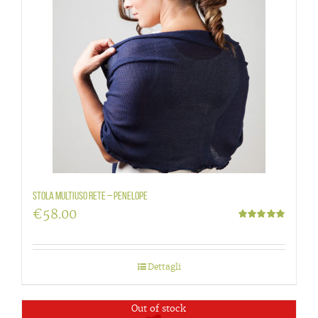
Stola multiuso rete – Penelope
€
58.00
Valutato
5.00
su 5
Dettagli
Out of stock