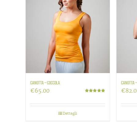
Canotta – Coccola
Canotta –
€
65.00
€
82.
Valutato
5.00
su 5
Dettagli