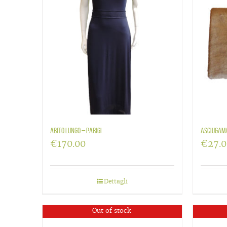
Abito lungo – Parigi
Asciugam
€
170.00
€
27.
Dettagli
Out of stock