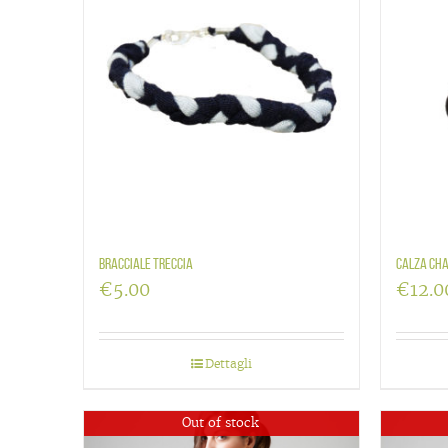
Bracciale treccia
Calza ch
€
5.00
€
12.0
Dettagli
Out of stock