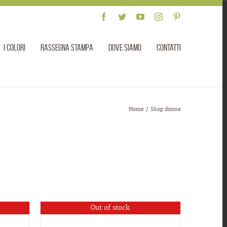
Facebook
Twitter
YouTube
Instagram
Pinterest
I colori
Rassegna stampa
Dove siamo
Contatti
Home
/
Shop donna
Out of stock