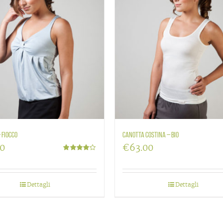
 Fiocco
Canotta Costina – BIO
00
€
63.00
Valutato
4.00
su 5
Dettagli
Dettagli