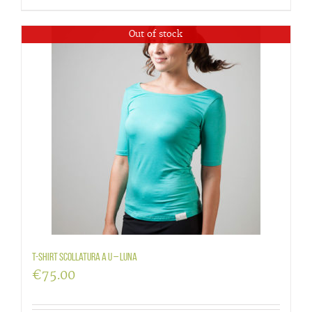
Out of stock
T-Shirt scollatura a U – Luna
€
75.00