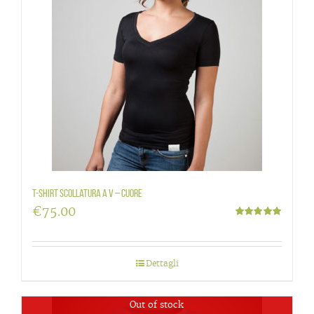
T-shirt scollatura a V – Cuore
€
75.00
Valutato
5.00
su 5
Dettagli
Out of stock