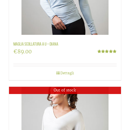
Maglia scollatura a U – DIANA
€
89.00
Valutato
5.00
su 5
Dettagli
Out of stock