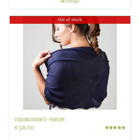
Dettagli
Out of stock
Stola multiuso rete – Penelope
€
58.00
Valutato
5.00
su 5