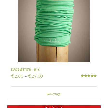
Fascia multiuso – Jolly
€
2.00
€
27.00
–
Valutato
5.00
su 5
Dettagli