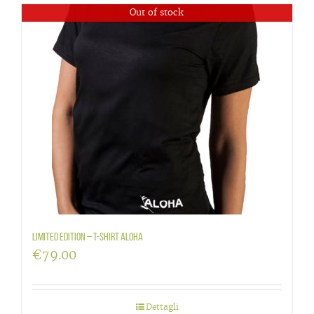
Out of stock
LIMITED EDITION – T-shirt Aloha
€
79.00
Dettagli