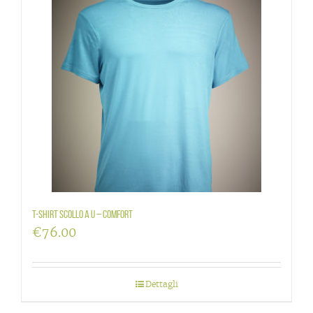
T-shirt scollo a U – Comfort
€
76.00
Dettagli