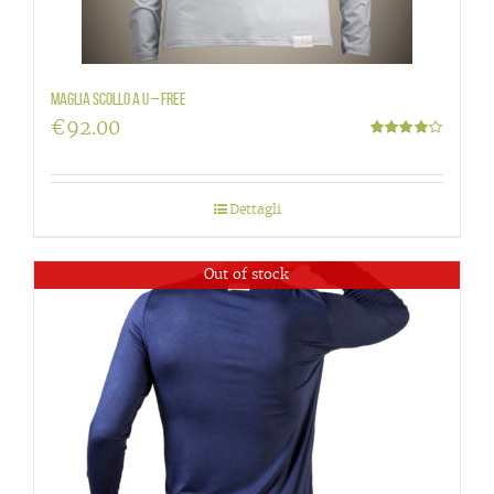
Maglia scollo a U – Free
€
92.00
Valutato
4.00
su 5
Dettagli
Out of stock