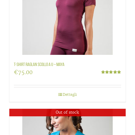
T-shirt raglan scollo a U – Maya
€
75.00
Valutato
5.00
su 5
Dettagli
Out of stock