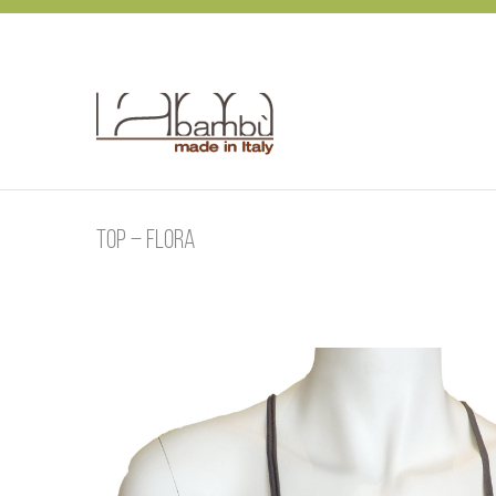
Skip
to
content
Top – flora