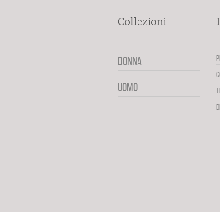
Collezioni
P
DONNA
C
UOMO
T
D
02307100228 - All Rights Reserved. -
Credits