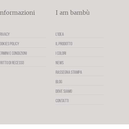
Informazioni
I am bambù
RIVACY
L’IDEA
OOKIES POLICY
IL PRODOTTO
ERMINI E CONDIZIONI
I COLORI
IRITTO DI RECESSO
NEWS
RASSEGNA STAMPA
BLOG
DOVE SIAMO
CONTATTI
Facebook
Twitter
YouTube
Instagram
Pinterest