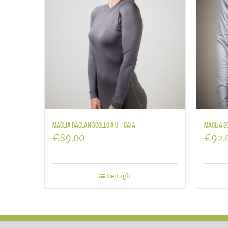
Maglia raglan scollo a U – Gaia
Maglia sc
€
89.00
€
92.
Dettagli