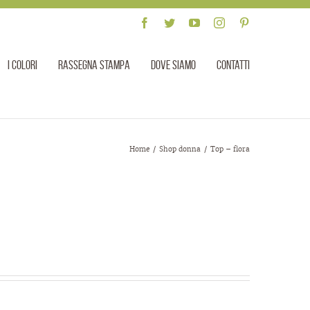
Facebook
Twitter
YouTube
Instagram
Pinterest
I colori
Rassegna stampa
Dove siamo
Contatti
Home
/
Shop donna
/
Top – flora