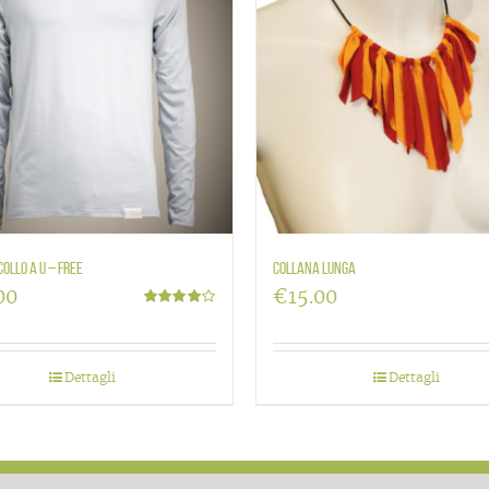
ollo a U – Free
Collana lunga
00
€
15.00
Valutato
4.00
su 5
Dettagli
Dettagli