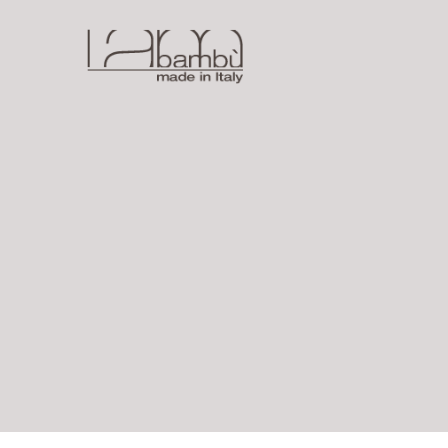
Copyright © 2015
I AM BAMBÙ
di AMBE s.a.s. - P.IVA e C.F. 