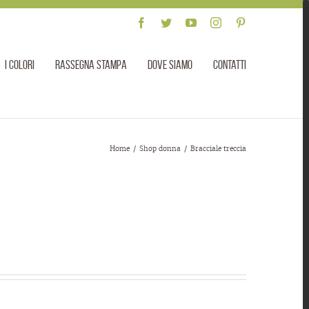
Facebook
Twitter
YouTube
Instagram
Pinterest
I colori
Rassegna stampa
Dove siamo
Contatti
Home
/
Shop donna
/
Bracciale treccia