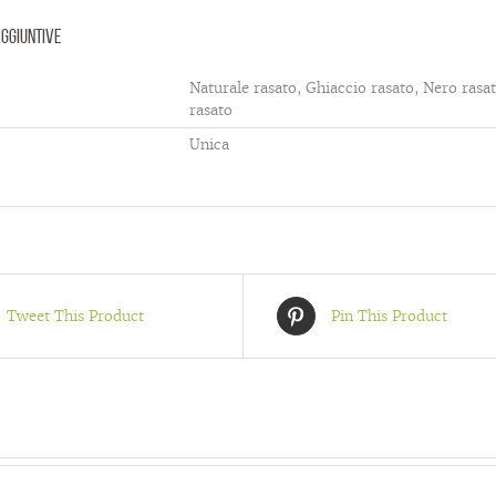
aggiuntive
Naturale rasato, Ghiaccio rasato, Nero rasa
rasato
Unica
Tweet This Product
Pin This Product