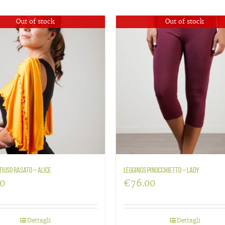
Out of stock
Out of stock
tiuso rasato – Alice
Leggings Pinocchietto – Lady
00
€
76.00
Dettagli
Dettagli