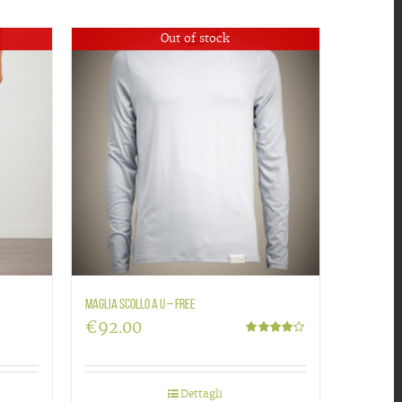
Out of stock
Maglia scollo a U – Free
€
92.00
Valutato
4.00
su 5
Dettagli