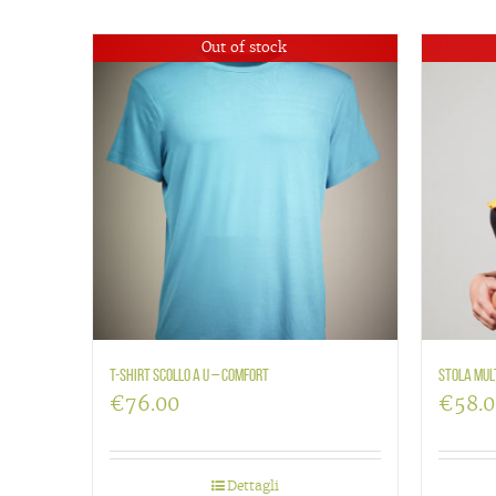
Out of stock
T-shirt scollo a U – Comfort
Stola mul
€
76.00
€
58.
Dettagli