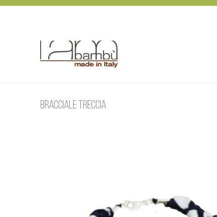
Skip
to
content
Bracciale treccia